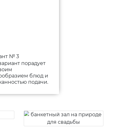
ант № 3
вариант порадует
своим
ообразием блюд и
канностью подачи.