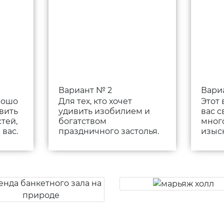
Вариант № 2
Вари
рошо
Для тех, кто хочет
Этот 
вить
удивить изобилием и
вас 
тей,
богатством
мног
 вас.
праздничного застолья.
изыс