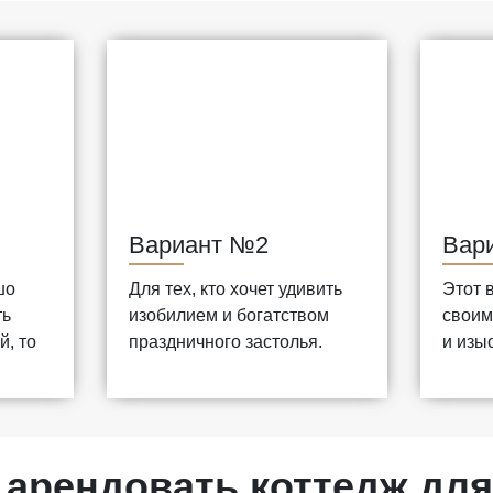
Вариант №2
Вар
шо
Для тех, кто хочет удивить
Этот 
ть
изобилием и богатством
своим
й, то
праздничного застолья.
и изы
 арендовать коттедж для