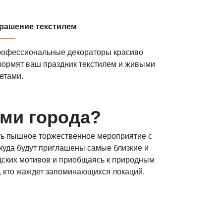
рашение текстилем
офессиональные декораторы красиво
ормят ваш праздник текстилем и живыми
етами.
ами города?
ять пышное торжественное мероприятие с
 куда будут приглашены самые близкие и
одских мотивов и приобщаясь к природным
, кто жаждет запоминающихся локаций,