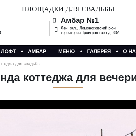
ПЛОЩАДКИ ДЛЯ СВАДЬБЫ
Амбар №1
Лен. обл., Ломоносовский р-он
8
территория Троицкая гора д. 33А
 ЛОФТ
АМБАР
МЕНЮ
ГАЛЕРЕЯ
О НА
оттеджа для свадьбы
нда коттеджа для вечер