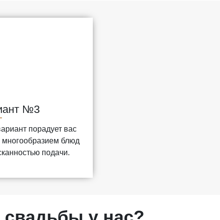
иант №3
вариант порадует вас
 многообразием блюд
сканностью подачи.
 свадьбы у нас?