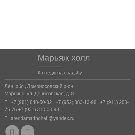
Марьяж холл
Коттедж на свадьбу
Лен. обл., Ломоносовский р-он
Марьино, ул. Денисовская, д. 8
+7 (981) 848-50-32 +7 (952) 383-13-98 +7 (911) 288-
75-76 +7 (931) 310-00-98
arendamarinohall@yandex.ru